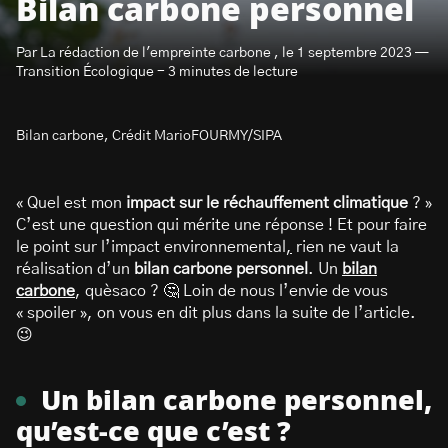
Bilan carbone personnel
Par La rédaction de l'empreinte carbone , le 1 septembre 2023 —
Transition Écologique - 3 minutes de lecture
Bilan carbone, Crédit MarioFOURMY/SIPA
S’abonner à la newsletter
« Quel est mon
impact sur le réchauffement climatique
? »
C’est une question qui mérite une réponse ! Et pour faire
le point sur l’impact environnemental
,
rien ne vaut la
réalisation d’un
bilan carbone personnel
. Un
bilan
carbone
, quèsaco ? 🤔 Loin de nous l’envie de vous
« spoiler », on vous en dit plus dans la suite de l’article.
😉
Un bilan carbone personnel,
qu’est-ce que c’est ?