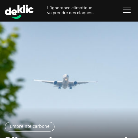
L'ignorance climatique
va prendre des claques.
Rechercher
:
Environnement
Rechercher
:
Aides, bons plans & cie
Les mots clés les plus
Énergies renouvelables
recherchés sur Deklic
Mobilités durables
Transition Écologique
deklic kids
Gestes écologiques
Empreinte carbone
interview
Volte-face
influenceur.se
Inspiré.es inspirant.es