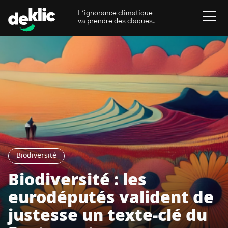
L'ignorance climatique
va prendre des claques.
Rechercher
:
Environnement
Rechercher
:
Aides, bons plans & cie
Les mots clés les plus
Énergies renouvelables
recherchés sur Deklic
Biodiversité
Mobilités durables
Biodiversité : les
Transition Écologique
deklic kids
eurodéputés valident de
Gestes écologiques
justesse un texte-clé du
interview
Volte-face
influenceur.se
Inspiré.es inspirant.es