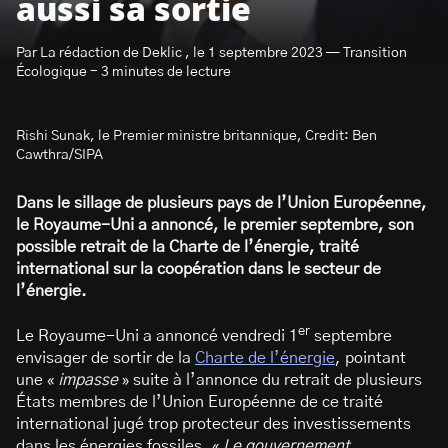
aussi sa sortie
Par La rédaction de Deklic , le 1 septembre 2023 — Transition
Écologique - 3 minutes de lecture
Rishi Sunak, le Premier ministre britannique, Credit: Ben
S’abonner à la newsletter
Cawthra/SIPA
Dans le sillage de plusieurs pays de l’Union Européenne,
le Royaume-Uni a annoncé, le premier septembre, son
possible retrait de la Charte de l’énergie, traité
international sur la coopération dans le secteur de
l’énergie.
er
Le Royaume-Uni a annoncé vendredi 1
septembre
envisager de sortir de la
Charte de l’énergie
, pointant
une «
impasse
» suite à l’annonce du retrait de plusieurs
États membres de l’Union Européenne de ce traité
international jugé trop protecteur des investissements
dans les énergies fossiles. «
Le gouvernement