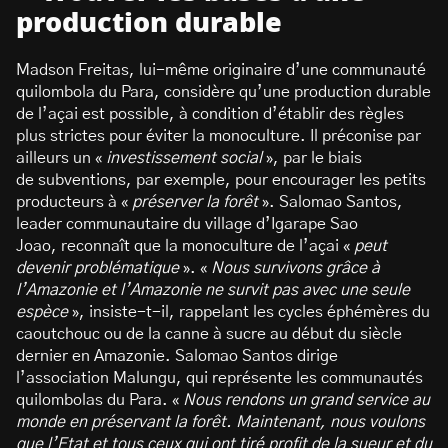
production durable
Madson Freitas, lui-même originaire d’une communauté
quilombola du Para, considère qu’une production durable
de l’açai est possible, à condition d’établir des règles
plus strictes pour éviter la monoculture. Il préconise par
ailleurs un «
investissement social
», par le biais
de subventions, par exemple, pour encourager les petits
producteurs à «
préserver la forêt
». Salomao Santos,
leader communautaire du village d’Igarape Sao
Joao, reconnaît que la monoculture de l’açai «
peut
devenir problématique
». «
Nous survivons grâce à
l’Amazonie et l’Amazonie ne survit pas avec une seule
espèce
», insiste-t-il, rappelant les cycles éphémères du
caoutchouc ou de la canne à sucre au début du siècle
dernier en Amazonie. Salomao Santos dirige
l’association Malungu, qui représente les communautés
quilombolas du Para. «
Nous rendons un grand service au
monde en préservant la forêt. Maintenant, nous voulons
que l’Etat et tous ceux qui ont tiré profit de la sueur et du