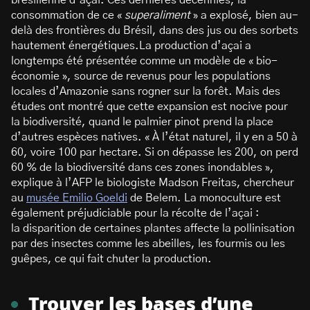
brésilienne d’açai. Ces dernières décennies, la
consommation de ce «
superaliment
» a explosé, bien au-
delà des frontières du Brésil, dans des jus ou des sorbets
hautement énergétiques.La production d’açai a
longtemps été présentée comme un modèle de « bio-
économie », source de revenus pour les populations
locales d’Amazonie sans rogner sur la forêt. Mais des
études ont montré que cette expansion est nocive pour
la biodiversité, quand le palmier pinot prend la place
d’autres espèces natives. « À l’état naturel, il y en a 50 à
60, voire 100 par hectare. Si on dépasse les 200, on perd
60 % de la biodiversité dans ces zones inondables »,
explique à l’AFP le biologiste Madson Freitas, chercheur
au
musée Emilio Goeldi
de Belem. La monoculture est
également préjudiciable pour la récolte de l’açai :
la disparition de certaines plantes affecte la pollinisation
par des insectes comme les abeilles, les fourmis ou les
guêpes, ce qui fait chuter la production.
Trouver les bases d’une