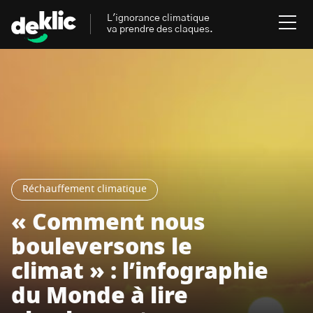
L'ignorance climatique
va prendre des claques.
Rechercher
:
Environnement
Rechercher
:
Aides, bons plans & cie
Réchauffement climatique
Les mots clés les plus
Énergies renouvelables
recherchés sur Deklic
« Comment nous
Mobilités durables
bouleversons le
Transition Écologique
deklic kids
climat » : l’infographie
Gestes écologiques
du Monde à lire
interview
Volte-face
influenceur.se
Inspiré.es inspirant.es