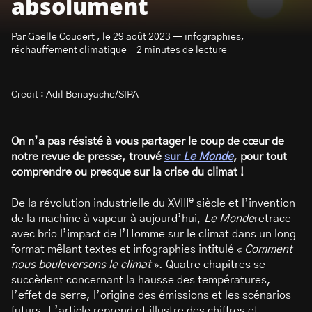
absolument
Par Gaëlle Coudert , le 29 août 2023 — infographies,
réchauffement climatique - 2 minutes de lecture
Credit : Adil Benayache/SIPA
S’abonner à la newsletter
On n’a pas résisté à vous partager le coup de cœur de
notre revue de presse, trouvé
sur
Le Monde
, pour tout
comprendre ou presque sur la crise du climat !
e
De la révolution industrielle du XVIII
siècle et l’invention
de la machine à vapeur à aujourd’hui,
Le Monde
retrace
avec brio l’impact de l’Homme sur le climat dans un long
format mêlant textes et infographies intitulé «
Comment
nous bouleversons le climat
». Quatre chapitres se
succèdent concernant la hausse des températures,
l’effet de serre, l’origine des émissions et les scénarios
futurs. L’article reprend et illustre des chiffres et