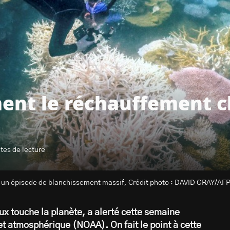
ent le réchauffement 
utes de lecture
nt un épisode de blanchissement massif, Crédit photo : DAVID GRAY/AF
x touche la planète, a alerté cette semaine
t atmosphérique (NOAA). On fait le point à cette