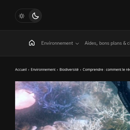
Environnement
Aides, bons plans & c
Accueil
›
Environnement
›
Biodiversité
›
Comprendre : comment le ré
Rechercher
:
Les mots clés
Transition Écologique