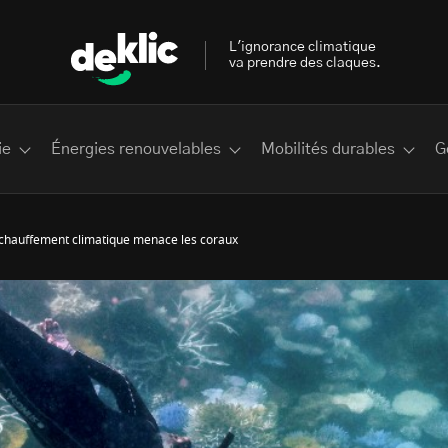
L'ignorance climatique
va prendre des claques.
ie
Énergies renouvelables
Mobilités durables
G
chauffement climatique menace les coraux
 les plus recherchés sur Deklic
deklic kids
interview
Volte-face
influenceur.se