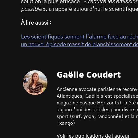
solution la plus efficace : «
réduire les émission
possible
», a rappelé aujourd’hui le scientifiqu
À lire aussi :
Les scientifiques sonnent l’alarme face au ré
un nouvel épisode massif de blanchissement d
Gaëlle Coudert
Ancienne avocate parisienne reconve
Atlantiques, Gaëlle s’est spécialisée 
magazine basque Horizon(s), a été ré
aujourd’hui des articles pour divers
sport (surf, yoga, randonnée) et la
Txango)
Voir les publications de l'auteur