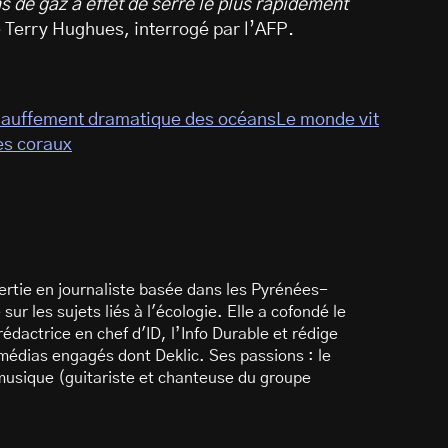
s de gaz à effet de serre le plus rapidement
e Terry Hughues, interrogé par l’AFP.
chauffement dramatique des océans
Le monde vit
es coraux
rtie en journaliste basée dans les Pyrénées-
sur les sujets liés à l'écologie. Elle a cofondé le
dactrice en chef d'ID, l’Info Durable et rédige
 médias engagés dont Deklic. Ses passions : le
 musique (guitariste et chanteuse du groupe