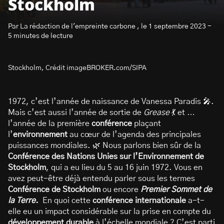
Stockholm
Par La rédaction de l'empreinte carbone , le 1 septembre 2023 -
5 minutes de lecture
Stockholm, Crédit imageBROKER.com/SIPA
S’abonner à la newsletter
1972, c’est l’année de naissance de Vanessa Paradis 🎤.
Mais c’est aussi l’année de sortie de
Grease
💃 et …
l’année de la première
conférence
plaçant
l’
environnement
au cœur de l’agenda des principales
puissances mondiales. 🌿 Nous parlons bien sûr de la
Conférence des Nations Unies sur l’Environnement de
Stockholm
, qui a eu lieu du 5 au 16 juin 1972. Vous en
avez peut-être déjà entendu parler sous les termes
Conférence de Stockholm
ou encore
Premier Sommet de
la Terre.
En quoi cette
conférence internationale
a-t-
elle eu un impact considérable sur la prise en compte du
développement durable
à l’échelle mondiale ? C’est parti