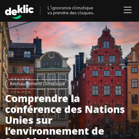
L'ignorance climatique
va prendre des claques.
Rechercher
:
Environnement
Rechercher
:
Aides, bons plans & cie
Réchauffement climatique
Les mots clés les plus
Énergies renouvelables
recherchés sur Deklic
Comprendre la
Mobilités durables
conférence des Nations
Transition Écologique
deklic kids
Unies sur
Gestes écologiques
l’environnement de
interview
Volte-face
influenceur.se
Inspiré.es inspirant.es