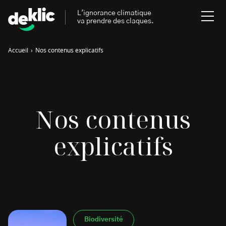
L'ignorance climatique
va prendre des claques.
Accueil
›
Nos contenus explicatifs
Rechercher
:
Environnement
Rechercher
Nos contenus
:
Aides, bons plans & cie
explicatifs
Les mots clés les plus
Énergies renouvelables
recherchés sur Deklic
Mobilités durables
Transition Écologique
deklic kids
Gestes écologiques
interview
Volte-face
influenceur.se
Biodiversité
Inspiré.es inspirant.es