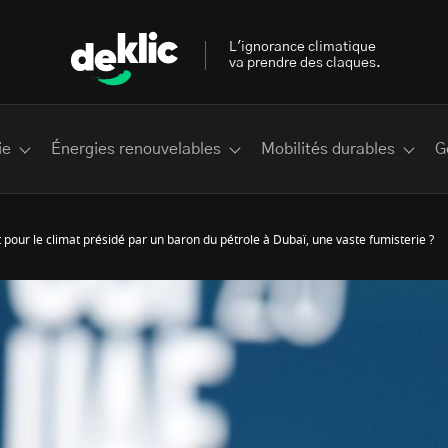
L'ignorance climatique
va prendre des claques.
ie
Énergies renouvelables
Mobilités durables
G
our le climat présidé par un baron du pétrole à Dubaï, une vaste fumisterie ?
 les plus recherchés sur Deklic
deklic kids
interview
Volte-face
influenceur.se