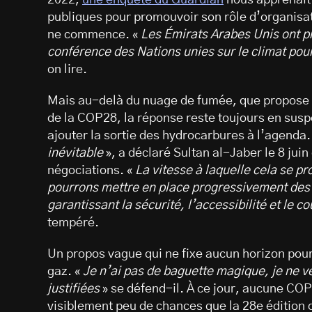
publiques pour promouvoir son rôle d’organisa
ne commence. «
Les Émirats Arabes Unis ont pr
conférence des Nations unies sur le climat pour
on lire.
Mais au-delà du nuage de fumée, que propose
de la COP28, la réponse reste toujours en susp
ajouter la sortie des hydrocarbures à l’agenda.
inévitable
», a déclaré Sultan al-Jaber le 8 jui
négociations. «
La vitesse à laquelle cela se p
pourrons mettre en place progressivement des
garantissant la sécurité, l’accessibilité et le c
tempéré.
Un propos vague qui ne fixe aucun horizon pour 
gaz. «
Je n’ai pas de baguette magique, je ne v
justifiées
» se défend-il. À ce jour, aucune COP 
visiblement peu de chances que la 28e édition d