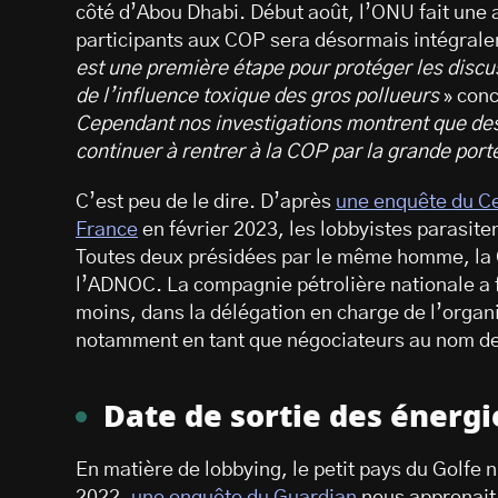
côté d’Abou Dhabi. Début août, l’ONU fait une a
participants aux COP sera désormais intégral
est une première étape pour protéger les disc
de l’influence toxique des gros pollueurs
» conc
Cependant nos investigations montrent que des 
continuer à rentrer à la COP par la grande por
C’est peu de le dire. D’après
une enquête du Ce
France
en février 2023, les lobbyistes parasiten
Toutes deux présidées par le même homme, la C
l’ADNOC. La compagnie pétrolière nationale a f
moins, dans la délégation en charge de l’organ
notamment en tant que négociateurs au nom d
Date de sortie des énergi
En matière de lobbying, le petit pays du Golfe
2022,
une enquête du Guardian
nous apprenait 