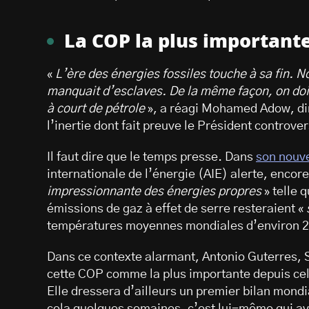
La COP la plus important
«
L’ère des énergies fossiles touche à sa fin. 
manquait d’esclaves. De la même façon, on doit a
à court de pétrole
», a réagi Mohamed Adow, di
l’inertie dont fait preuve le Président controv
Il faut dire que le temps presse. Dans
son nouve
internationale de l’énergie (AIE) alerte, encore
impressionnante des énergies propres
» telle 
émissions de gaz à effet de serre resteraient «
températures moyennes mondiales d’environ 2,
Dans ce contexte alarmant, Antonio Guterres, 
cette COP comme la plus importante depuis cell
Elle dressera d’ailleurs un premier bilan mondia
cela quelques semaines, c’est lui-même qui av