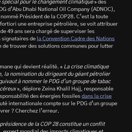
 spécial pour le changement climatique
» des
t PDG d’Abu Dhabi National Oil Company (ADNOC),
t nommé Président de la COP28. C’est la toute
ortiori une entreprise pétrolière, se voit attribuer
r de 49 ans sera chargé de superviser les
s signataires de
la Convention Cadre des Nations
e de trouver des solutions communes pour lutter
mane qui devient réalité. «
La crise climatique
 la nomination du dirigeant du géant pétrolier
uivaut à nommer le PDG d’un groupe de tabac
ncéreux
», déplore Zeina Khalil Hajj, responsable
esponsabilité des énergies fossiles
dans la crise
uté internationale compte sur le PDG d’un groupe
evrer ? Cherchez l’erreur.
présidence de la COP 28 constitue un conflit
, expert mondial des impacts climatiques et