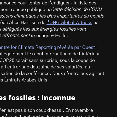
nnonce pour tenter de l’endiguer : la liste des
ement rendue publique. «
Cette décision de l’ONU
ussions climatiques les plus importantes du monde
ède Alice Harrison de
l’ONG Global Witness
. «
délégués liés aux énergies fossiles vont
te effrontément
» souligne-t-elle.
ntre for Climate Reporting révélée par Ouest-
t également le raout international de l’intérieur.
OP28 serait sans surprise, sous la coupe de
ait entrer une douzaine de ses salariés, au
isation de la conférence. Deux d’entre eux agiront
es Émirats Arabes Unis.
es fossiles : inconnue
 n’en est pas à son coup d’essai. En novembre
qu’il avait embauché des agences de relations