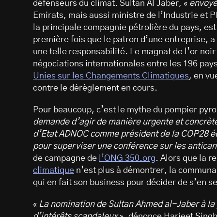
défenseurs du climat. Sultan Al Jaber, «
envoyé
Emirats, mais aussi ministre de l’Industrie e
la principale compagnie pétrolière du pays, es
première fois que le patron d’une entreprise, a f
une telle responsabilité. Le magnat de l’or noi
négociations internationales entre les 196 pay
Unies sur les Changements Climatiques
, en vu
contre le dérèglement en cours.
Pour beaucoup, c’est le mythe du pompier pyro
demande d’agir de manière urgente et concrète,
d’Etat ADNOC comme président de la COP28 éq
pour superviser une conférence sur les antica
de campagne de
l’ONG 350.org
. Alors que la r
climatique
n’est plus à démontrer, la communa
qui en fait son business pour décider de s’en s
«
La nomination de Sultan Ahmed al-Jaber à la 
d’intérêts scandaleux
», dénonce Harjeet Singh