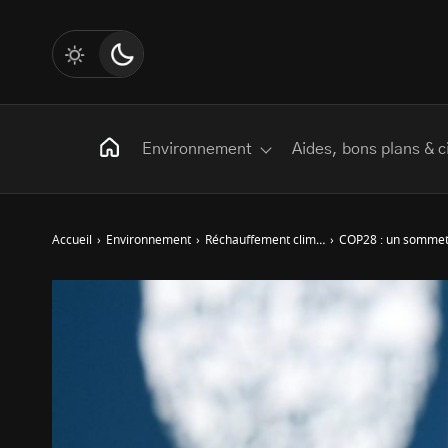
Environnement
Aides, bons plans & c
Accueil
›
Environnement
›
Réchauffement climatique
›
COP28 : un sommet p
Rechercher
:
Les mots clés
Transition Écologique