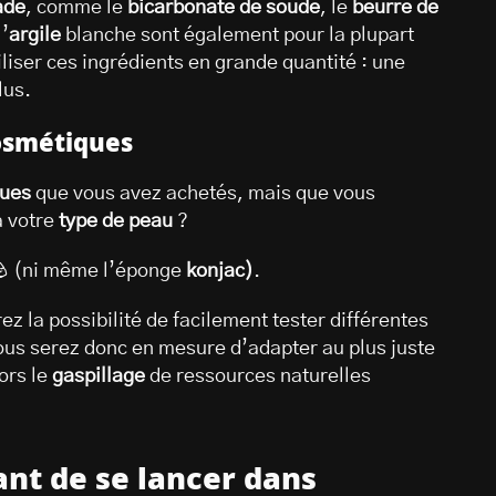
ade
, comme le
bicarbonate de soude
, le
beurre de
l’
argile
blanche sont également pour la plupart
iliser ces ingrédients en grande quantité : une
lus.
cosmétiques
ques
que vous avez achetés, mais que vous
à votre
type de peau
?
 🪨 (ni même l’éponge
konjac)
.
ez la possibilité de facilement tester différentes
ous serez donc en mesure d’adapter au plus juste
ors le
gaspillage
de ressources naturelles
nt de se lancer dans