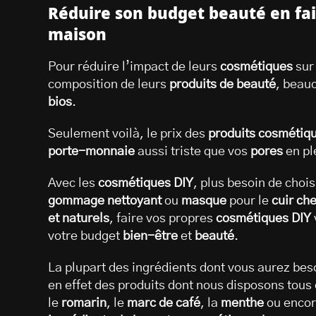
Réduire son budget beauté en fa
maison
Pour réduire l’impact de leurs
cosmétiques
sur
composition de leurs
produits de beauté
, beau
bios
.
Seulement voilà, le prix des
produits cosmétiqu
porte-monnaie
aussi triste que vos
pores
en pl
Avec les
cosmétiques DIY
, plus besoin de choi
gommage
nettoyant
ou
masque
pour le
cuir ch
et naturels
, faire vos propres
cosmétiques DIY
votre budget
bien-être
et
beauté
.
La plupart des ingrédients dont vous aurez bes
en effet des produits dont nous disposons tous
le
romarin
, le
marc de café
, la
menthe
ou encor