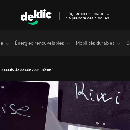
L'ignorance climatique
va prendre des claques.
ie
Énergies renouvelables
Mobilités durables
G
os produits de beauté vous-même ?
 les plus recherchés sur Deklic
deklic kids
interview
Volte-face
influenceur.se