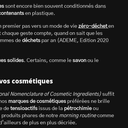
es
sont encore bien souvent conditionnés dans
contenants
en plastique.
 un premier pas vers un mode de vie
zéro-déchet
en
t chaque geste compte, quand on sait que les
rammes de
déchets
par an (ADEME, Edition 2020
es solides
. Certains, comme le
savon
ou le
 vos cosmétiques
ional Nomenclature of Cosmetic Ingredients)
suffit
 nos
marques de cosmétiques
préférées ne brille
ce de
tensioactifs
issus de la
pétrochimie
ou
 produits phares de notre
morning routine
comme
d’ailleurs de plus en plus décriée.