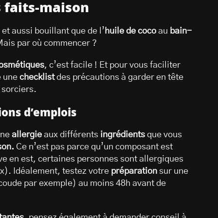
 faits-maison
t aussi bouillant que de l’
huile de coco
au
bain-
Mais par où commencer ?
cosmétiques
, c’est facile ! Et pour vous faciliter
é une
checklist
des précautions à garder en tête
 sorciers.
tions d’emplois
une
allergie
aux différents
ingrédients
que vous
son.
Ce n’est pas parce qu’un composant est
ve en est, certaines personnes sont allergiques
ux). Idéalement, testez votre
préparation
sur une
e coude par exemple) au moins 48h avant de
tantes
, pensez également à demander conseil à