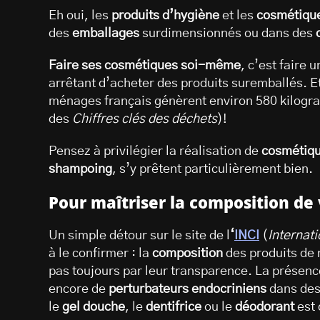
Eh oui, les
produits d’hygiène
et les
cosmétiqu
des
emballages
surdimensionnés ou dans des
Faire ses cosmétiques soi-même
, c’est faire
arrêtant d’acheter des produits suremballés. E
ménages français génèrent environ 580 kilog
des
Chiffres clés des déchets
)!
Pensez à privilégier la réalisation de
cosmétiqu
shampoing
, s’y prêtent particulièrement bien.
Pour maîtriser la composition de
Un simple détour sur le site de l
‘
INCI
(
Internat
à le confirmer : la
composition
des produits de
pas toujours par leur transparence. La présen
encore de
perturbateurs endocriniens
dans des
le
gel douche
, le
dentifrice
ou le
déodorant
est 