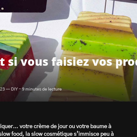
 si vous faisiez vos pr
023 — DIY - 9 minutes de lecture
abriquer… votre crème de jour ou votre baume à
a slow food, la slow cosmétique s’immisce peu à