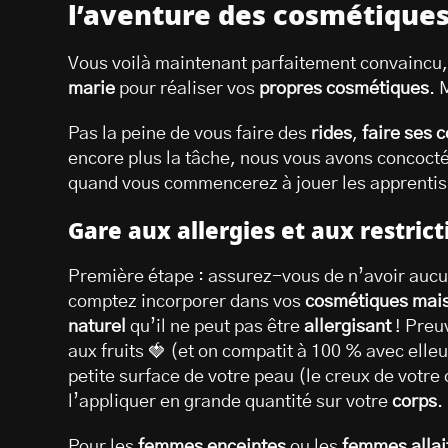
l’aventure des cosmétiques
Vous voilà maintenant parfaitement convaincu, e
marie
pour réaliser vos
propres cosmétiques
. 
Pas la peine de vous faire des
rides
,
faire ses 
encore plus la tâche, nous vous avons concoct
quand vous commencerez à jouer les apprentis
Gare aux allergies et aux restric
Première étape : assurez-vous de n’avoir auc
comptez incorporer dans vos
cosmétiques mai
naturel
qu’il ne peut pas être
allergisant
! Preu
aux fruits 🍓 (et on compatit à 100 % avec elle
petite surface de votre peau (le creux de votr
l’appliquer en grande quantité sur votre
corps
.
Pour les
femmes enceintes
ou les
femmes allai