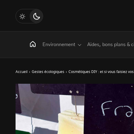
Environnement
Aides, bons plans & c
Accueil
›
Gestes écologiques
›
Cosmétiques DIY : et si vous faisiez v
Rechercher
:
Les mots clés
Transition Écologique