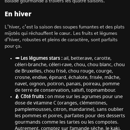
balade gourmande à travers les quatre saisons.
En hiver
L’hiver, c’est la saison des soupes fumantes et des plats
mijotés qui réchauffent le cœur. Les fruits et légumes
d’hiver, robustes et pleins de caractère, sont parfaits
pour ça.
🥕 Les légumes stars :
ail, betterave, carotte,
céleri-branche, céleri-rave, chou, chou blanc, chou
de Bruxelles, chou frisé, chou rouge, courge,
crosne, endive, épinard, échalote, frisée, mâche,
navet, oignon, potiron, panais, poireau, pomme
de terre de conservation, salsifi, topinambour.
🍐 Côté fruits :
on mise sur les agrumes pour une
dose de vitamine C (oranges, clémentines,
pamplemousses, citron, mandarine), sans oublier
les pommes et poires, parfaites pour des desserts
gourmands comme les tartes ou les compotes.
Autrement, comptez sur l’amande sèche, le kaki,