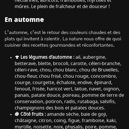
nectarines, abricots, framboises, myrtilles et
mûres. Le plein de fraîcheur et de douceur !
En automne
L’automne, c’est le retour des couleurs chaudes et des
plats qui invitent à ralentir. La nature nous offre de quoi
cuisiner des recettes gourmandes et réconfortantes.
🍄 Les légumes d’automne :
ail, aubergine,
betterave, blette, brocoli, carotte, céleri-branche,
céleri-rave, chou, chou blanc, chou de Bruxelles,
chou-fleur, chou frisé, chou rouge, concombre,
courge, courgette, échalote, endive, épinard,
fenouil, frisée, haricot vert, laitue, navet, oignon,
panais, patate douce, poireau, pomme de terre de
conservation, potiron, radis, rutabaga, salsifis,
champignons des bois et patates douces.
🍇 Côté fruits :
amande sèche, baie de goji,
châtaigne, citron, coing, figue, framboise, kaki,
myrtille, noisette, noix, physalis, poire, pomme,