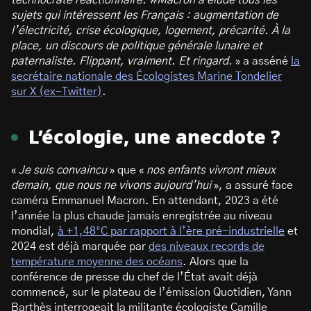
technocrate réactionnaire. #Macron a éludé tous les
sujets qui intéressent les Français : augmentation de
l’électricité, crise écologique, logement, précarité. À la
place, un discours de politique générale lunaire et
paternaliste. Flippant, vraiment. Et ringard.
» a asséné
la
secrétaire nationale des Écologistes Marine Tondelier
sur X (ex-Twitter)
.
L’écologie, une anecdote ?
«
Je suis convaincu
» que «
nos enfants vivront mieux
demain, que nous ne vivons aujourd’hui
», a assuré face
caméra Emmanuel Macron. En attendant, 2023 a été
l’année la plus chaude jamais enregistrée au niveau
mondial,
à +1,48°C par rapport à l’ère pré-industrielle
et
2024 est déjà marquée par
des niveaux records de
température moyenne des océans
. Alors que la
conférence de presse du chef de l’État avait déjà
commencé, sur le plateau de l’émission Quotidien, Yann
Barthès interrogeait la militante écologiste Camille