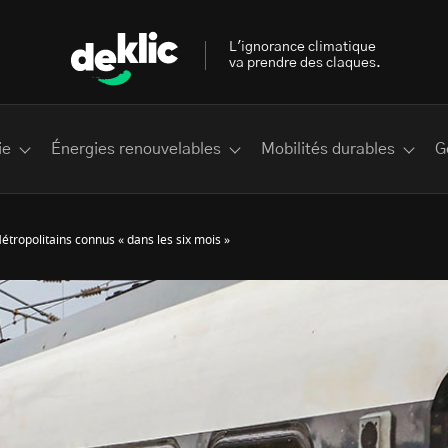
L'ignorance climatique
va prendre des claques.
ie
Énergies renouvelables
Mobilités durables
G
étropolitains connus « dans les six mois »
 les plus recherchés sur Deklic
deklic kids
interview
Volte-face
influenceur.se