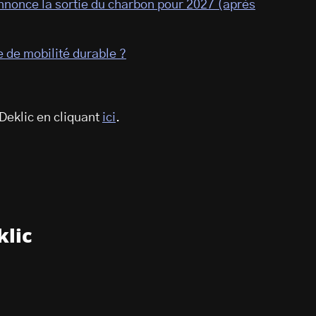
nonce la sortie du charbon pour 2027 (après
re de mobilité durable ?
Deklic en cliquant
ici
.
klic