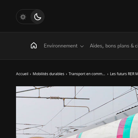
Environnement
Aides, bons plans & c
Accueil
›
Mobilités durables
›
Transport en commun
›
Les futurs RER M
Rechercher
:
Les mots clés
Transition Écologique