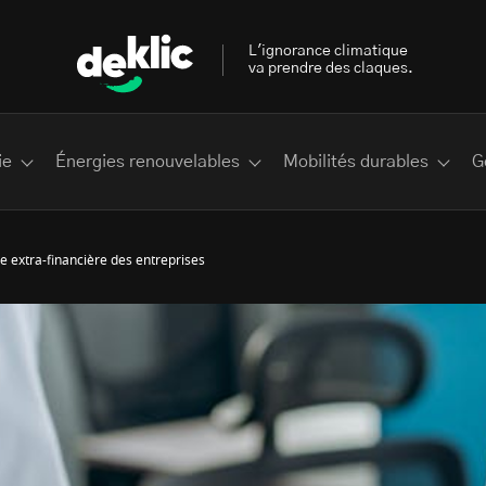
L'ignorance climatique
va prendre des claques.
ie
Énergies renouvelables
Mobilités durables
G
e extra-financière des entreprises
 les plus recherchés sur Deklic
deklic kids
interview
Volte-face
influenceur.se