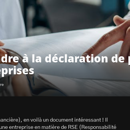
dre à la déclaration de
eprises
ure
ncière), en voilà un document intéressant ! Il
une entreprise en matière de RSE (Responsabilité