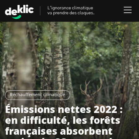
L'ignorance climatique
va prendre des claques.
Rechercher
:
Environnement
Rechercher
:
Aides, bons plans & cie
Les mots clés les plus
Énergies renouvelables
recherchés sur Deklic
Réchauffement climatique
Mobilités durables
Émissions nettes 2022 :
Transition Écologique
deklic kids
en difficulté, les forêts
Gestes écologiques
françaises absorbent
interview
Volte-face
influenceur.se
Inspiré.es inspirant.es