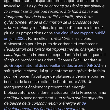
également sur la disparition préoccupante de la forêt
française : «
Les puits de carbone des forêts ont diminué
fortement sur la période récente, à la fois à cause de
l’augmentation de la mortalité en forêt, plus forte
qu’anticipée, et de la diminution de la croissance des
arbres
». Pour y remédier, le groupe d’experts a formulé
plusieurs propositions dans
son cinquième rapport publié
en juin 2023
. Parmi elles : «
recalibrer
» les cibles
d’absorption pour les puits de carbone et renforcer «
l’adaptation des forêts métropolitaines au changement
climatique
». La France est cependant à la traîne quand il
s’agit de protéger ses arbres. Thomas Brail, fondateur
du
Groupe national de surveillance des arbres (GNSA)
en
sait quelque chose, lui qui a entamé une grève de la faim
pour dénoncer l’abattage de platanes à Vendine pour les
besoins de la construction de l’autoroute A69. Un
manquement également présent côté énergie.
L’observatoire considère la situation de la France comme
«
critique
» avec notamment «
un retard sur les objectifs
de baisse de la consommation d’énergie et
de
développement des énergies renouvelables
».