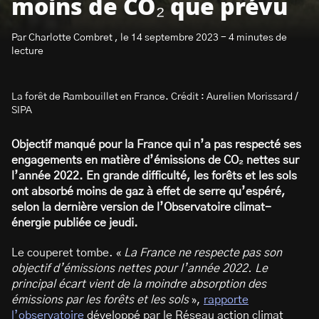
moins de CO₂ que prévu
Par Charlotte Combret , le 14 septembre 2023 - 4 minutes de
lecture
La forêt de Rambouillet en France. Crédit : Aurelien Morissard /
S’abonner à la newsletter
SIPA
Objectif manqué pour la France qui n’a pas respecté ses
engagements en matière d’émissions de CO₂ nettes sur
l’année 2022. En grande difficulté, les forêts et les sols
ont absorbé moins de gaz à effet de serre qu’espéré,
selon la dernière version de l’Observatoire climat-
énergie publiée ce jeudi.
Le couperet tombe. «
La France ne respecte pas son
objectif d’émissions nettes pour l’année 2022. Le
principal écart vient de la moindre absorption des
émissions par les forêts et les sols
»,
rapporte
l’observatoire
développé par le Réseau action climat