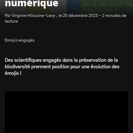
numérique
Par Virginie Hilssone-Levy , le 20 décembre 2023 - 2 minutes de
lecture
Emojis engagés
S’abonner à la newsletter
Des scientifiques engagés dans la préservation de la
biodiversité prennent position pour une évolution des
émojis !