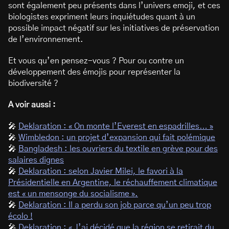
sont également peu présents dans l’univers emoji, et ces
biologistes expriment leurs inquiétudes quant à un
possible impact négatif sur les initiatives de préservation
de l’environnement.
Et vous qu’en pensez-vous ? Pour ou contre un
développement des émojis pour représenter la
biodiversité ?
A voir aussi :
🎤
Deklaration : « On monte l’Everest en espadrilles… »
🎤
Wimbledon : un projet d’expansion qui fait polémique
🎤
Bangladesh : les ouvriers du textile en grève pour des
salaires dignes
🎤
Deklaration : selon Javier Milei, le favori à la
Présidentielle en Argentine, le réchauffement climatique
est « un mensonge du socialisme ».
🎤
Deklaration : Il a perdu son job parce qu’un peu trop
écolo !
🎤
Deklaration : « J’ai décidé que la région se retirait du