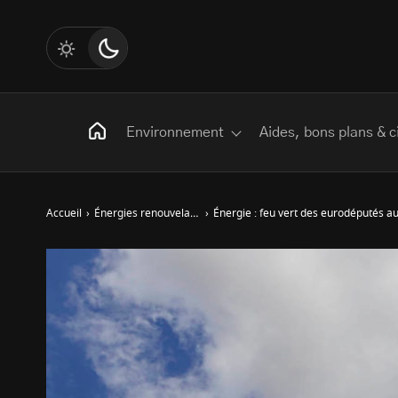
Environnement
Aides, bons plans & c
Accueil
›
Énergies renouvelables
›
Énergie : feu vert des eurodéputés a
Rechercher
:
Les mots clés
Transition Écologique