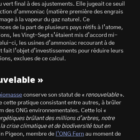
vert final à des ajustements. Elle jugeait ce seuil
uction d’ammoniac (matière première des engrais
rmage à la vapeur du gaz naturel. Ce
nces de la part de plusieurs pays rétifs à l’atome,
ons, les Vingt-Sept s’étaient mis d’accord mi-
celui-ci, les usines d’ammoniac recourant à de
fait l’objet d’investissements pour réduire leurs
ions, exclues de ce calcul.
uvelable »
 biomasse
conserve son statut de «
renouvelable
».
e cette pratique consistant entre autres, à brûler
dam des ONG environnementales. Cette loi «
gétiques brûlant des millions d’arbres, notre
la crise climatique et de biodiversité tout en
tin Pigeon, membre de
l’ONG Fern
au moment de