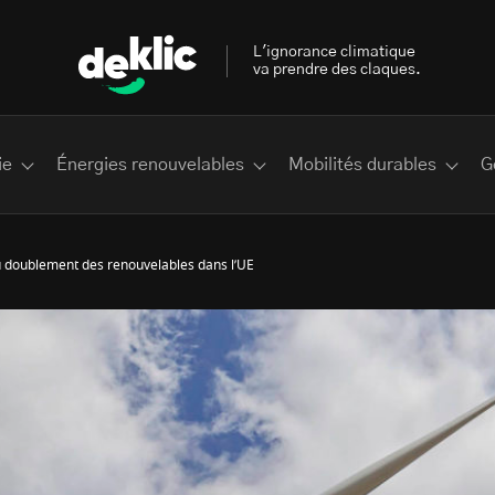
L'ignorance climatique
va prendre des claques.
ie
Énergies renouvelables
Mobilités durables
G
u doublement des renouvelables dans l’UE
 les plus recherchés sur Deklic
deklic kids
interview
Volte-face
influenceur.se