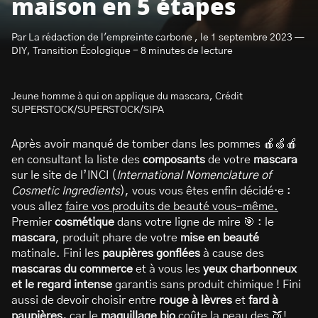
maison en 5 étapes
Par La rédaction de l'empreinte carbone , le 1 septembre 2023 —
DIY, Transition Écologique - 8 minutes de lecture
Jeune homme à qui on applique du mascara, Crédit
S’abonner à la newsletter
SUPERSTOCK/SUPERSTOCK/SIPA
Après avoir manqué de tomber dans les pommes 🍎🍏🍎
en consultant la liste des
composants
de votre
mascara
sur le site de l’INCI (
International Nomenclature of
Cosmetic Ingredients
), vous vous êtes enfin décidé·e :
vous allez
faire vos produits de beauté vous-même.
Premier
cosmétique
dans votre ligne de mire 🎯 : le
mascara
, produit phare de votre
mise en beauté
matinale. Fini les
paupières gonflées
à cause des
mascaras du commerce
et à vous les
yeux charbonneux
et le regard intense
garantis sans produit chimique ! Fini
aussi de devoir choisir entre
rouge à lèvres
et
fard à
paupières,
car le
maquillage bio
coûte la peau des 🍑!