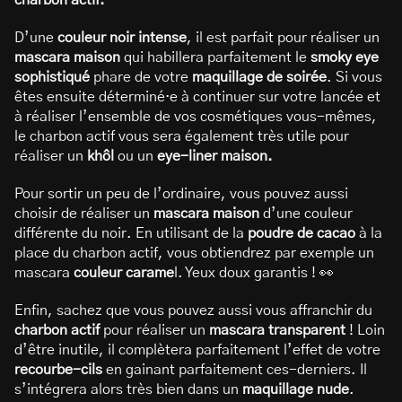
charbon actif.
D’une
couleur
noir intense
, il est parfait pour réaliser un
mascara maison
qui habillera parfaitement le
smoky eye
sophistiqué
phare de votre
maquillage de soirée
.
Si vous
êtes ensuite déterminé·e à continuer sur votre lancée et
à réaliser l’ensemble de vos cosmétiques vous-mêmes,
le charbon actif
vous sera également très utile pour
réaliser un
khôl
ou un
eye-liner maison.
Pour sortir un peu de l’ordinaire, vous pouvez aussi
choisir de réaliser un
mascara maison
d’une couleur
différente du noir. En utilisant de la
poudre de cacao
à la
place du charbon actif, vous obtiendrez par exemple un
mascara
couleur carame
l. Yeux doux garantis ! 👀
Enfin, sachez que vous pouvez aussi vous affranchir du
charbon actif
pour réaliser un
mascara transparent
! Loin
d’être inutile, il complètera parfaitement l’effet de votre
recourbe-cils
en gainant parfaitement ces-derniers. Il
s’intégrera alors très bien dans un
maquillage nude
.