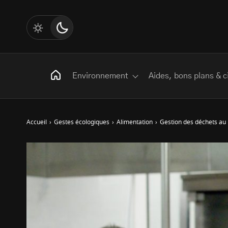
Environnement
Aides, bons plans & c
Accueil
›
Gestes écologiques
›
Alimentation
›
Gestion des déchets au 
Rechercher
:
Les mots clés
Transition Écologique