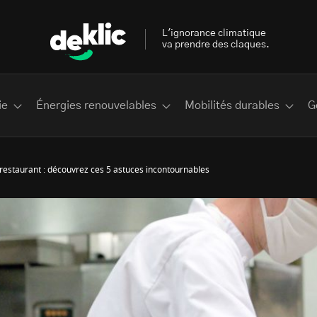
L'ignorance climatique
va prendre des claques.
ie
Énergies renouvelables
Mobilités durables
G
restaurant : découvrez ces 5 astuces incontournables
 les plus recherchés sur Deklic
deklic kids
interview
Volte-face
influenceur.se