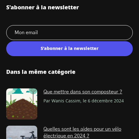
S'abonner à la newsletter
S'abonner à la newsletter
Dans la même catégorie
Que mettre dans son composteur ?
Par Wanis Cassim, le 6 décembre 2024
Quelles sont les aides pour un vélo
électrique en 2024 ?