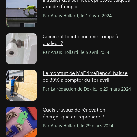
Installer des panneaux photovoltaïques
: mode d’emploi
Par Anaïs Hollard, le 17 avril 2024
Comment fonctionne une pompe à
chaleur ?
Par Anaïs Hollard, le 5 avril 2024
Le montant de MaPrimeRénov’ baisse
de 30% à compter du 1er avril
Par La rédaction de Deklic, le 29 mars 2024
Quels travaux de rénovation
énergétique entreprendre ?
Par Anaïs Hollard, le 29 mars 2024