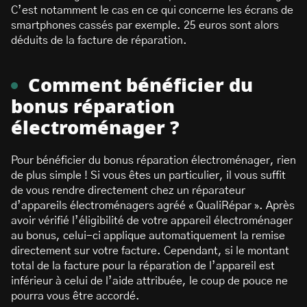
C’est notamment le cas en ce qui concerne les écrans de
smartphones cassés par exemple. 25 euros sont alors
déduits de la facture de réparation.
Comment bénéficier du
bonus réparation
électroménager ?
Pour bénéficier du bonus réparation électroménager, rien
de plus simple ! Si vous êtes un particulier, il vous suffit
de vous rendre directement chez un réparateur
d’appareils électroménagers agréé « QualiRépar ». Après
avoir vérifié l’éligibilité de votre appareil électroménager
au bonus, celui-ci applique automatiquement la remise
directement sur votre facture. Cependant, si le montant
total de la facture pour la réparation de l’appareil est
inférieur à celui de l’aide attribuée, le coup de pouce ne
pourra vous être accordé.