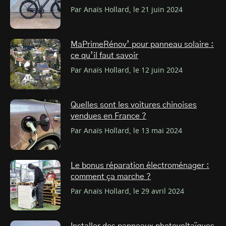
Par Anaïs Hollard, le 21 juin 2024
MaPrimeRénov’ pour panneau solaire :
ce qu’il faut savoir
Par Anaïs Hollard, le 12 juin 2024
Quelles sont les voitures chinoises
vendues en France ?
Par Anaïs Hollard, le 13 mai 2024
Le bonus réparation électroménager :
comment ça marche ?
Par Anaïs Hollard, le 29 avril 2024