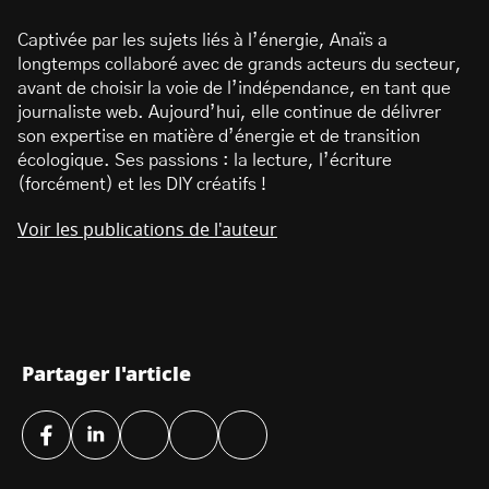
Captivée par les sujets liés à l’énergie, Anaïs a
longtemps collaboré avec de grands acteurs du secteur,
avant de choisir la voie de l’indépendance, en tant que
journaliste web. Aujourd’hui, elle continue de délivrer
son expertise en matière d’énergie et de transition
écologique. Ses passions : la lecture, l’écriture
(forcément) et les DIY créatifs !
Voir les publications de l'auteur
Partager l'article