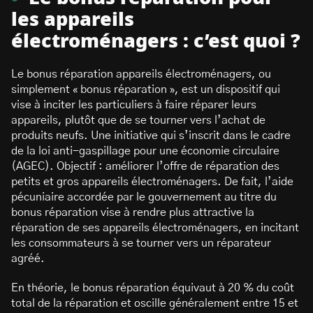
les appareils
électroménagers : c’est quoi ?
Le bonus réparation appareils électroménagers, ou
simplement « bonus réparation », est un dispositif qui
vise à inciter les particuliers à faire réparer leurs
appareils, plutôt que de se tourner vers l’achat de
produits neufs. Une initiative qui s’inscrit dans le cadre
de la loi anti-gaspillage pour une économie circulaire
(AGEC). Objectif : améliorer l’offre de réparation des
petits et gros appareils électroménagers. De fait, l’aide
pécuniaire accordée par le gouvernement au titre du
bonus réparation vise à rendre plus attractive la
réparation de ses appareils électroménagers, en incitant
les consommateurs à se tourner vers un réparateur
agréé.
En théorie, le bonus réparation équivaut à 20 % du coût
total de la réparation et oscille généralement entre 15 et