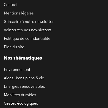
Contact
Mentions légales
S’inscrire à notre newsletter
Voir toutes nos newsletters
Politique de confidentialité
Plan du site
Nos thématiques
Environnement
Aides, bons plans & cie
Énergies renouvelables
Mobilités durables
Gestes écologiques