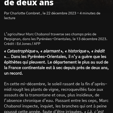
de deux ans
Par Charlotte Combret , le 22 décembre 2023 - 4 minutes de
lecture
L’agriculteur Marc Chabanol traverse ses champs près de
S’abonner à la newsletter
Perpignan, dans les Pyrénées-Orientales, le 13 décembre 2023.
Crédit : Ed Jones / AFP
«
Catastrophique
», «
alarmant
», «
historique
», «
inédit
»… Dans les Pyrénées-Orientales, il n’y a guère que les
épithètes qui pleuvent. Le département le plus au sud de
la France continentale est à sec depuis près de deux ans,
un record.
En cette mi-décembre, le soleil rasant de la fin d’après-
midi rougit les plants de vigne, recroquevillés face aux
assauts de la tramontane et ceux, plus insidieux, de
l’absence chronique d’eau. Passant entre les ceps, Marc
Chabanol inspecte, inquiet, les branches qui ont à peine
poussé cette année, faute d’être irriguées. «
Là, c’est