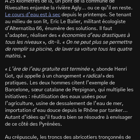
À 25 kilomètres de là, un pont de la commune de
Rivesaltes enjambe la rivière Agly… ou ce qu’il en reste.
Le cours d’eau est à sec
depuis le printemps. Se tenant
au milieu de son lit, Eric Le Balier, militant écologiste
d’Alternatiba 66, énumère des solutions. Il faut
s’adapter, réaliser des «
économies d’eau drastiques à
tous les niveaux
», dit-il. «
On ne peut plus se permettre
de remplir sa piscine, de laver sa voiture tous les quatre
matins.
»
«
L’ère de l’eau gratuite est terminée »
, abonde Henri
Got, qui appelle à un changement
« radical
» des
pratiques. Les deux hommes citent l’exemple de
Barcelone, sœur catalane de Perpignan, qui multiplie les
initiatives : réutilisation des eaux usées pour
l’agriculture, usine de dessalement de l’eau de mer,
importation d’eau douce depuis le Rhône par tanker…
Autant d’idées qu’il faudra bien se résoudre à envisager
de ce côté des Pyrénées.
Au crépuscule, les troncs des abricotiers tronçonnés de