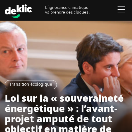
L'ignorance climatique
va prendre des claques.
Rechercher
:
Environnement
Rechercher
:
Aides, bons plans & cie
Les mots clés les plus
Énergies renouvelables
Transition écologique
recherchés sur Deklic
Loi sur la « souveraineté
Mobilités durables
énergétique » : l’avant-
Transition Écologique
deklic kids
Gestes écologiques
projet amputé de tout
interview
Volte-face
influenceur.se
objectif en matière de
Inspiré.es inspirant.es