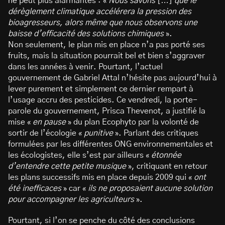
ne peut plus alarmantes : «
Nous savons
[…]
que le
dérèglement climatique accélérera la pression des
bioagresseurs, alors même que nous observons une
baisse d’efficacité des solutions chimiques
».
Non seulement, le plan mis en place n’a pas porté ses
fruits, mais la situation pourrait bel et bien s’aggraver
dans les années à venir. Pourtant, l’actuel
gouvernement de Gabriel Attal n’hésite pas aujourd’hui à
lever purement et simplement ce dernier rempart à
l’usage accru des pesticides. Ce vendredi, la porte-
parole du gouvernement, Prisca Thevenot, a justifié la
mise «
en pause
» du plan Ecophyto par la volonté de
sortir de l’écologie «
punitive
». Parlant des critiques
formulées par les différentes ONG environnementales et
les écologistes, elle s’est par ailleurs «
étonnée
d’entendre cette petite musique
», critiquant en retour
les plans successifs mis en place depuis 2009 qui «
ont
été inefficaces
» car «
ils ne proposaient aucune solution
pour accompagner les agriculteurs
».
Pourtant, si l’on se penche du côté des conclusions