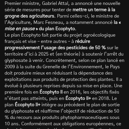
Premier ministre, Gabriel Attal, a annoncé une nouvelle
série de mesures pour tenter de
mettre un terme à la
grogne des agriculteurs
. Parmi celles-ci, le ministre de
l’Agriculture, Marc Fesneau, a notamment annoncé
la «
mise en pause
» du plan Ecophyto
.
Le plan Écophyto fait partie du projet agroécologique
français et vise – entre autres – à
réduire
progressivement l’usage des pesticides de 50 %
sur le
territoire d’ici à 2025 et (en théorie) à soutenir l’arrêt du
glyphosate à venir. Concrètement, selon ce plan lancé en
2009 à la suite du Grenelle de l’Environnement, le Pays
doit produire mieux en réduisant la dépendance des
exploitations aux produits de protection des plantes. Il a
évolué à plusieurs reprises depuis sa mise en place. Une
première fois en
Écophyto II
en 2016, les objectifs fixés
n’étant pas atteints, puis en
Écophyto II+
en 2018. Le
plan
Écophyto II+
intègre au précédent le plan de sortie
du glyphosate et réaffirme l’objectif de réduction de 50
% du recours aux produits phytopharmaceutiques sous
10 ans. Conformément aux obligations européennes, ce