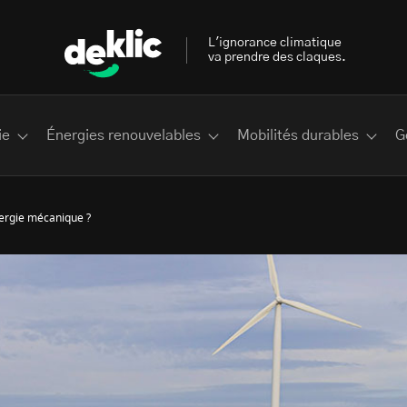
L'ignorance climatique
va prendre des claques.
ie
Énergies renouvelables
Mobilités durables
G
nergie mécanique ?
 les plus recherchés sur Deklic
deklic kids
interview
Volte-face
influenceur.se