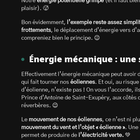
Notre
énergie potentielle grimpe
(et il faut bie
plaisir). 🥵
Bon évidemment,
l’exemple reste assez simpli
frottements
, le déplacement d’énergie vers d’a
compreniez bien le principe. 😉
Énergie mécanique : une 
Effectivement l’énergie mécanique peut avoir 
qui fait tourner nos
éoliennes
. Et oui, au risqu
d’éolienne, n’existe pas ! On vous l’accorde, il
Prince d’Antoine de Saint-Exupéry, aux côtés de
réverbères. 😉
Le
mouvement de nos éoliennes
, ce n’est ni p
mouvement du vent et l’objet « éolienne »
. Une 
permet de produire de
l’électricité verte.
💚