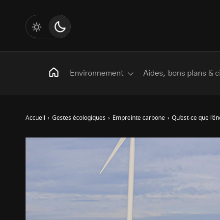
Environnement
Aides, bons plans & c
Accueil
›
Gestes écologiques
›
Empreinte carbone
›
Qu’est-ce que l’é
Rechercher
:
Les mots clés
Transition Écologique