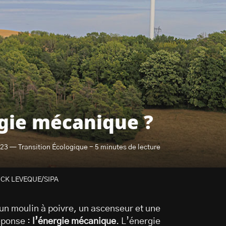
rgie mécanique ?
023 — Transition Écologique - 5 minutes de lecture
TRICK LEVEQUE/SIPA
 un moulin à poivre, un ascenseur et une
éponse :
l’énergie mécanique
. L’énergie