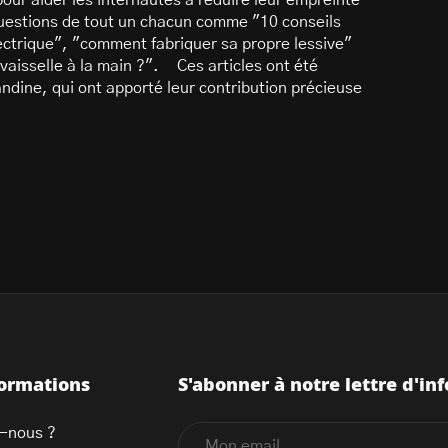
our aider les internautes à réduire leur empreinte
uestions de tout un chacun comme "10 conseils
ctrique", "comment fabriquer sa propre lessive"
a vaisselle à la main ?". Ces articles ont été
ndine, qui ont apporté leur contribution précieuse
formations
S'abonner à notre lettre d'inf
-nous ?