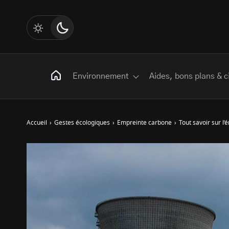
Environnement
Aides, bons plans & c
Accueil
›
Gestes écologiques
›
Empreinte carbone
›
Tout savoir sur l’
Rechercher
:
Les mots clés
Transition Écologique