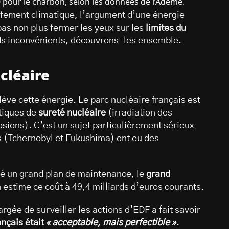
0 pour le charbon, selon les données de l’Ademe.
ffement climatique, l’argument d’une énergie
pas non plus fermer les yeux sur les
limites du
nds inconvénients, découvrons-les ensemble.
cléaire
lève cette énergie. Le parc nucléaire français est
atiques de
sureté nucléaire
(irradiation des
osions). C’est un sujet particulièrement sérieux
s (Tchernobyl et Fukushima) ont eu des
ncé un grand plan de maintenance, le
grand
 estime ce coût à 49,4 milliards d’euros courants.
rgée de surveiller les actions d’EDF a fait savoir
ançais était
« acceptable, mais perfectible ».