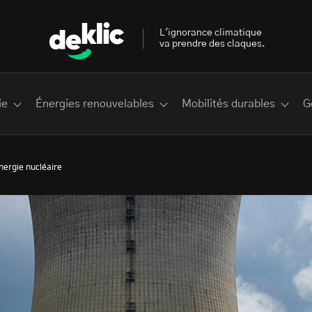
L'ignorance climatique
va prendre des claques.
ie
Énergies renouvelables
Mobilités durables
G
énergie nucléaire
 les plus recherchés sur Deklic
deklic kids
interview
Volte-face
influenceur.se