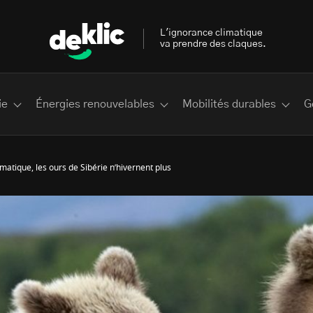
L'ignorance climatique
va prendre des claques.
ie
Énergies renouvelables
Mobilités durables
G
atique, les ours de Sibérie n’hivernent plus
 les plus recherchés sur Deklic
deklic kids
interview
Volte-face
influenceur.se