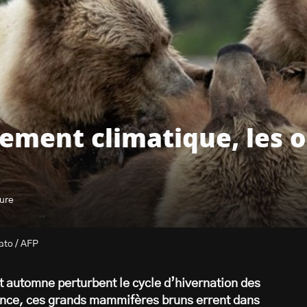
ement climatique, les o
ture
ato / AFP
automne perturbent le cycle d’hivernation des
ence, ces grands mammifères bruns errent dans