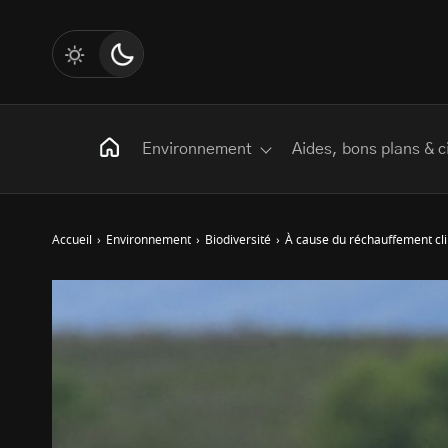
Environnement
Aides, bons plans & c
Accueil
›
Environnement
›
Biodiversité
›
À cause du réchauffement clim
Rechercher
:
Les mots clés
Transition Écologique