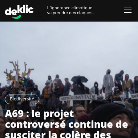
L'ignorance climatique
va prendre des claques.
Rechercher
:
Environnement
Rechercher
:
Aides, bons plans & cie
Les mots clés les plus
Énergies renouvelables
recherchés sur Deklic
Biodiversité
Mobilités durables
A69 : le projet
Transition Écologique
deklic kids
Gestes écologiques
controversé continue de
interview
Volte-face
influenceur.se
susciter la colère des
Inspiré.es inspirant.es