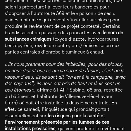
centaines (1 800 selon les collectifs organisateurs, 800
selon la préfecture) à lever leurs banderoles pour
s’opposer à l’autoroute A69 et le « poison » de ses «
usines à bitume » qui doivent s’installer sur place pour
produire le revêtement de ce projet contesté. Certains
brandissaient au passage des pancartes avec
le nom de
substances chimiques
(oxyde d’azote, hydrocarbures,
benzopyrène, oxyde de soufre, etc.) émises selon eux
par les centrales d’enrobé bitumineux à chaud.
«
Ils nous prennent pour des imbéciles, pour des ploucs,
en nous disant que ce qui va sortir de l’usine, c’est de la
vapeur d’eau. Ils se sont dit “on est à la campagne, avec
des paysans”, ils nous ont pris de haut et là ils sont un
peu étonnés
», affirme à l’AFP Sabine, 68 ans, retraitée
du bâtiment et habitante de Villeneuve-lès-Lavaur
(Tarn) où doit être installée la deuxième centrale. En
effet, ce samedi, l’inquiétude qui grondait portait
essentiellement sur
les risques pour la santé et
l’environnement présentés par les fumées de ces
installations provisoires
, qui vont produire le revêtement