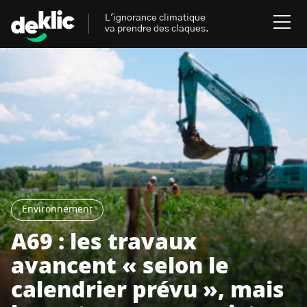
L'ignorance climatique
va prendre des claques.
Rechercher
:
Environnement
Rechercher
:
Aides, bons plans & cie
Les mots clés les plus
Énergies renouvelables
recherchés sur Deklic
Environnement
Mobilités durables
A69 : les travaux
Transition Écologique
deklic kids
avancent « selon le
Gestes écologiques
calendrier prévu », mais
interview
Volte-face
influenceur.se
Inspiré.es inspirant.es