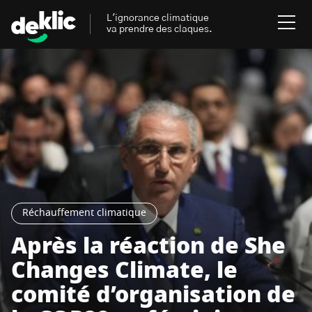
L'ignorance climatique
va prendre des claques.
Rechercher
:
Environnement
Rechercher
:
Aides, bons plans & cie
Les mots clés les plus
Énergies renouvelables
recherchés sur Deklic
Réchauffement climatique
Mobilités durables
Après la réaction de She
Transition Écologique
deklic kids
Changes Climate, le
Gestes écologiques
comité d’organisation de
interview
Volte-face
influenceur.se
Inspiré.es inspirant.es