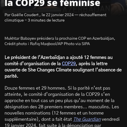
la COP29 se féminise
Par Gaëlle Coudert , le 22 janvier 2024 — réchauffement
climatique - 3 minutes de lecture
Mukhtar Babayev présidera la prochaine COP en Azerbaïdjan,
S’abonner à la newsletter
Crédit photo : Rafiq Maqbool/AP Photo via SIPA
Le président de l’Azerbaïdjan a ajouté 12 femmes au
comité d’organisation de la
COP29
, après la lettre
ouverte de She Changes Climate soulignant l’absence de
parité.
Douze femmes et 29 hommes. Si la parité n’est pas
atteinte, le comité d’organisation de la COP29 s’en
approche en tout cas un peu plus qu’au moment de la
désignation des 28 premiers membres… masculins. Les
nouvelles nominations (12 femmes et un homme
supplémentaire), dont a fait état
The Guardian
vendredi
19 janvier 2024, fait suite à la dénonciation par