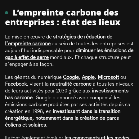
L’empreinte carbone des
entreprises : état des lieux
La mise en œuvre de
stratégies de réduction de
l’empreinte carbone
au sein de toutes les entreprises est
aujourd’hui indispensable pour
diminuer les émissions de
gaz à effet de serre
mondiaux. Et chaque structure peut
s’engager à sa façon.
Les géants du numérique
Google
,
Apple
,
Microsoft
ou
Facebook
, visent la
neutralité carbone
à tous les niveaux
de leurs activités pour 2030 grâce aux
investissements
bas carbone
. Google a annoncé avoir compensé les
émissions carbone produites par ses activités depuis sa
création en 1998, en
investissant dans la transition
énergétique, notamment dans la création de parcs
éoliens et solaires
.
Ils font également évoluer
les composants et les modes