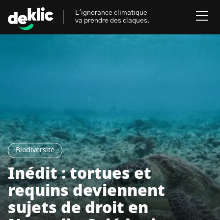
L'ignorance climatique
va prendre des claques.
Rechercher
:
Environnement
Rechercher
:
Aides, bons plans & cie
Les mots clés les plus
Énergies renouvelables
recherchés sur Deklic
Biodiversité
Mobilités durables
Inédit : tortues et
Transition Écologique
deklic kids
requins deviennent
Gestes écologiques
sujets de droit en
interview
Volte-face
influenceur.se
Inspiré.es inspirant.es