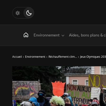
Environnement
Aides, bons plans & c
Accueil
›
Environnement
›
Réchauffement climatique
›
Jeux Olymiques 2030
Rechercher
:
Les mots clés
Transition Écologique