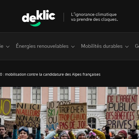
L'ignorance climatique
va prendre des claques.
ie
Énergies renouvelables
Mobilités durables
G
 : mobilisation contre la candidature des Alpes françaises
 les plus recherchés sur Deklic
deklic kids
interview
Volte-face
influenceur.se