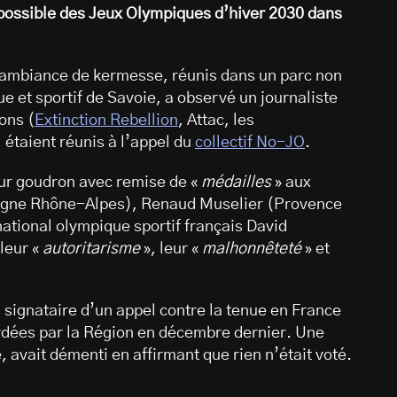
 possible des Jeux Olympiques d’hiver 2030 dans
 ambiance de kermesse, réunis dans un parc non
e et sportif de Savoie, a observé un journaliste
ons (
Extinction Rebellion
, Attac, les
 étaient réunis à l’appel du
collectif No-JO
.
ur goudron avec remise de «
médailles
» aux
rgne Rhône-Alpes), Renaud Muselier (Provence
ational olympique sportif français David
leur «
autoritarisme
», leur «
malhonnêteté
» et
signataire d’un appel contre la tenue en France
rdées par la Région en décembre dernier. Une
, avait démenti en affirmant que rien n’était voté.