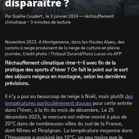
disparaître ?
Par Gaëlle Coudert , le 3 janvier 2024 — réchauffement
climatique - 3 minutes de lecture
Novembre 2023. À Montgenevre, dans les Hautes Alpes, des
S’abonner à la newsletter
canons à neige produisent de la neige de culture en pleine
journée, Crédit photo : Thibaut Durand/Hans Lucas via AFP
Réchauffement climatique rime-t-il avec fin de la
pratique des sports d’hiver ? On fait le point sur le sort
des séjours neigeux en montagne, selon les dernières
prévisions.
Il n’y a pas eu beaucoup de neige à Noël, mais plutôt
des
températures particulièrement douces
pour cette entrée
dans l’hiver, à la fin du mois de décembre. Le 25
décembre 2023, le mercure est même monté à plus de
20°C dans de nombreuses villes du sud de la France,
dont Nîmes et Perpignan. La température moyenne dans
l’Hexagone a avoisiné les 10°C, un peu moins que le