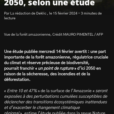
2050, selon une étude
Par La rédaction de Deklic , le 15 février 2024 - 3 minutes de
lecture
Vue de la forêt amazonienne, Crédit MAURO PIMENTEL / AFP
S’abonner à la newsletter
Une étude publiée mercredi 14 février avertit : une part
importante de la forêt amazonienne, régulatrice cruciale
du climat et réserve précieuse de biodiversité,
pourrait franchir «
un point de rupture
» d’ici 2050 en
raison de la sécheresse, des incendies et de la
déforestation.
«
Entre 10 et 47%
» de la surface de l’Amazonie «
seront
exposées à des perturbations cumulées susceptibles de
déclencher des transitions écosystémiques inattendues
et d’exacerber le changement climatique
régional
», estime l’étude publiée dans la revue Nature