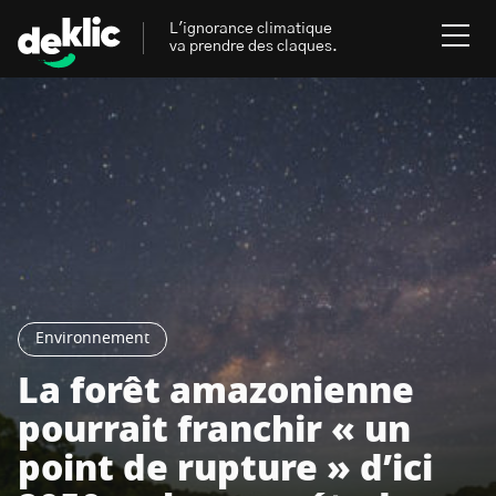
L'ignorance climatique
va prendre des claques.
Rechercher
:
Environnement
Rechercher
:
Aides, bons plans & cie
Les mots clés les plus
Énergies renouvelables
recherchés sur Deklic
Environnement
Mobilités durables
La forêt amazonienne
Transition Écologique
deklic kids
pourrait franchir « un
Gestes écologiques
point de rupture » d’ici
interview
Volte-face
influenceur.se
Inspiré.es inspirant.es