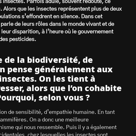
s insectes. Parfois adulé, souvent redouté, ce
 Alors que les insectes représentent plus de deux
pulations s’effondrent en silence. Dans cet
 parle de leurs rôles dans le monde vivant et de
s leur disparition, à l’heure où le gouvernement
des pesticides.
 de la biodiversité, de
 on pense généralement aux
sectes. On les tient à
resser, alors que l’on cohabite
Pourquoi, selon vous ?
tion de sensibilité, d’empathie humaine. En tant
mmifères. On a donc une meilleure
isme qui nous ressemble. Puis il y a également
identales, chez lesquelles les insectes sont