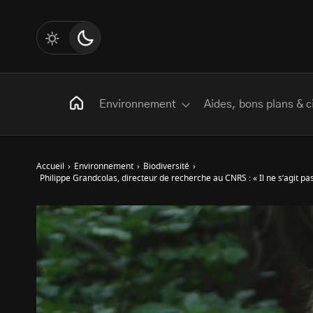
Environnement
Aides, bons plans & c
Accueil
›
Environnement
›
Biodiversité
›
Philippe Grandcolas, directeur de recherche au CNRS : « Il ne s’agit pa
Rechercher
:
Les mots clés
Transition Écologique