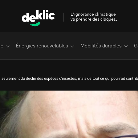
L'ignorance climatique
va prendre des claques.
ie
Énergies renouvelables
Mobilités durables
G
s seulement du déclin des espèces d’insectes, mais de tout ce qui pourrait contri
 les plus recherchés sur Deklic
deklic kids
interview
Volte-face
influenceur.se