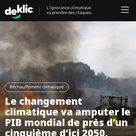
L'ignorance climatique
va prendre des claques.
Rechercher
:
Environnement
Rechercher
:
Aides, bons plans & cie
Les mots clés les plus
Énergies renouvelables
Réchauffement climatique
recherchés sur Deklic
Le changement
Mobilités durables
climatique va amputer le
Transition Écologique
deklic kids
Gestes écologiques
PIB mondial de près d’un
interview
Volte-face
influenceur.se
cinquième d’ici 2050,
Inspiré.es inspirant.es