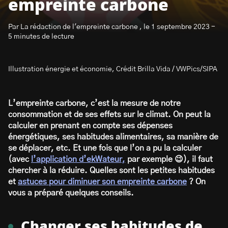
empreinte carbone
Par La rédaction de l'empreinte carbone , le 1 septembre 2023 -
5 minutes de lecture
Illustration énergie et économie, Crédit Brilla Vida / VWPics/SIPA
S’abonner à la newsletter
L’empreinte carbone, c’est la mesure de notre
consommation et de ses effets sur le climat. On peut la
calculer en prenant en compte ses dépenses
énergétiques, ses habitudes alimentaires, sa manière de
se déplacer, etc. Et une fois que l’on a pu la calculer
(avec
l’application d’ekWateur,
par exemple 😉), il faut
chercher à la réduire. Quelles sont les petites habitudes
et
astuces pour diminuer son empreinte carbone
? On
vous a préparé quelques conseils.
Changer ses habitudes de