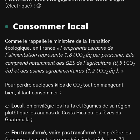
(électrique) ! 😉
Consommer local
Comme le rappelle le ministère de la Transition
écologique, en France
« l’empreinte carbone de
l’alimentation représente 1,8 t
CO
éq par personne. Elle
2
comprend notamment des GES de l’agriculture (0,5 t
CO
2
éq) et des usines agroalimentaires (1,2 t
CO
éq ). »
2
Pour perdre quelques kilos de CO
tout en mangeant
2
bien, il faut consommer :
🥗
Local
, on privilégie les fruits et légumes de sa région
plutôt que les ananas du Costa Rica ou les fèves du
Guatemala ;
🥗
Peu transformé, voire pas transformé
. On préfère les
fromages du marché aux produits industriels avec 72