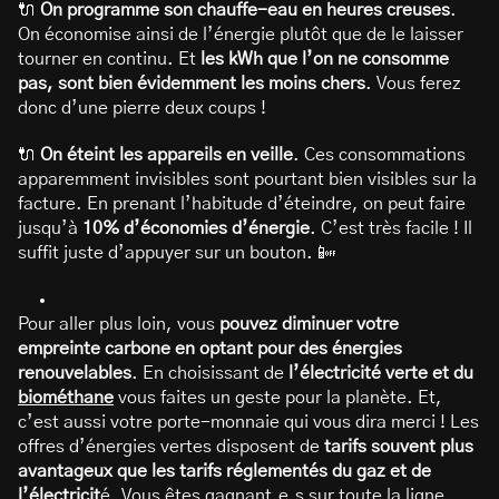
🔌
On programme son chauffe-eau en heures creuses
.
On économise ainsi de l’énergie plutôt que de le laisser
tourner en continu. Et
les kWh que l’on ne consomme
pas, sont bien évidemment les moins chers
. Vous ferez
donc d’une pierre deux coups !
🔌
On éteint les appareils en veille
. Ces consommations
apparemment invisibles sont pourtant bien visibles sur la
facture. En prenant l’habitude d’éteindre, on peut faire
jusqu’à
10% d’économies d’énergie
. C’est très facile ! Il
suffit juste d’appuyer sur un bouton. 📴
Pour aller plus loin, vous
pouvez diminuer votre
empreinte carbone en optant pour des énergies
renouvelables
. En choisissant de
l’électricité verte et du
biométhane
vous faites un geste pour la planète. Et,
c’est aussi votre porte-monnaie qui vous dira merci ! Les
offres d’énergies vertes disposent de
tarifs souvent plus
avantageux que les tarifs réglementés du gaz et de
l’électricit
é. Vous êtes gagnant.e.s sur toute la ligne