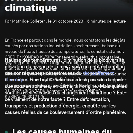
climatique
Par Mathilde Colleter , le 31 octobre 2023 - 6 minutes de lecture
En France et partout dans le monde, nous constatons les dégâts
S’abonner à la newsletter
causés par nos actions industrielles : sécheresses, baisse du
niveau de l’eau, hausse des températures, le constat est amer.
CREDIT : KONRAD K./SIPAFor several weeks, this impressive
Hausse des températures, diminution de la biodiversité,
lowering of the level has triggered animated debates. Some say
élévation du niveau de la mer : voilà un petit échantillon
that it is a hydroelectric dam, and that there is nothing alarming
des conséquences désastreuses du
réchauffement
about it. For others, the unprecedented drought in France during
climatique.
Une triste réalité qui n’est pas sans rappeler
the month of February 2023 would also be responsible for this
strong permanent decrease of the lake level. France, Jura, March
que nous en sommes, en partie, à l’origine. Mais quelles
01, 2023.//KONRADK_konrad-032/Credit:KONRAD
sont les réelles causes du changement climatique ? Est-
K./SIPA/2303012125
ce vraiment de notre faute ? Entre déforestation,
transports et production d’énergie, enquête sur les
causes réelles de ce bouleversement d’ordre planétaire.
Les causes humaines du