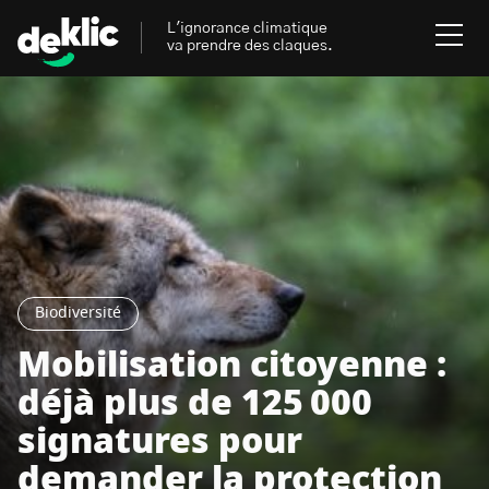
L'ignorance climatique
va prendre des claques.
Rechercher
:
Environnement
Rechercher
:
Aides, bons plans & cie
Les mots clés les plus
Énergies renouvelables
Biodiversité
recherchés sur Deklic
Mobilisation citoyenne :
Mobilités durables
déjà plus de 125 000
Transition Écologique
deklic kids
Gestes écologiques
signatures pour
interview
Volte-face
influenceur.se
demander la protection
Inspiré.es inspirant.es