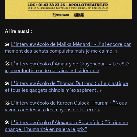
A lire aussi :
🎤
L’interview écolo de Malika Ménard : « J’ai encore par
moment des achats compulsifs mais je me calme. »
🎤
L’interview écolo d’Amaury de Crayencour : « Le côté
« jemenfoutiste » de certains est sidérant »
🎤
L’interview écolo de Thomas Dutronc : « Le plastique
et tous les gadgets chinois m’exaspèrent. »
🎤
L’interview écolo de Kareen Guiock-Thuram : “Nous
vivons au-dessus des moyens de la Terre »
🎤
L’interview écolo d’Alexandra Rosenfeld : “Si rien ne
change, l’humanité en paiera le prix”