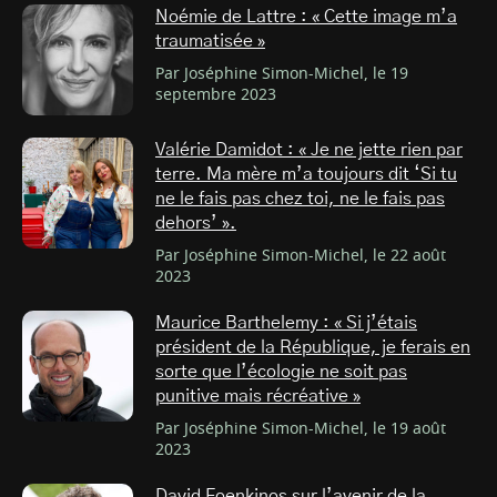
Noémie de Lattre : « Cette image m’a
traumatisée »
Par Joséphine Simon-Michel, le 19
septembre 2023
Valérie Damidot : « Je ne jette rien par
terre. Ma mère m’a toujours dit ‘Si tu
ne le fais pas chez toi, ne le fais pas
dehors’ ».
Par Joséphine Simon-Michel, le 22 août
2023
Maurice Barthelemy : « Si j’étais
président de la République, je ferais en
sorte que l’écologie ne soit pas
punitive mais récréative »
Par Joséphine Simon-Michel, le 19 août
2023
David Foenkinos sur l’avenir de la