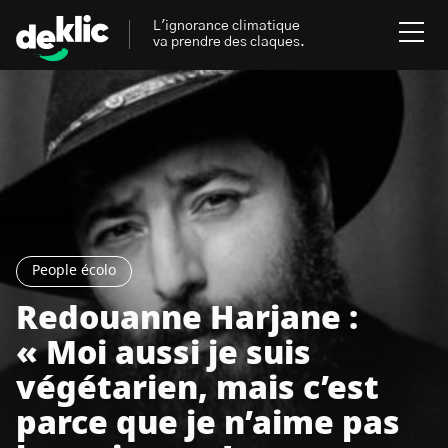
L'ignorance climatique
va prendre des claques.
Rechercher
:
Environnement
Rechercher
:
Aides, bons plans & cie
People écolo
Les mots clés les plus
Énergies renouvelables
recherchés sur Deklic
Redouanne Harjane :
Mobilités durables
« Moi aussi je suis
Transition Écologique
deklic kids
végétarien, mais c’est
Gestes écologiques
parce que je n’aime pas
interview
Volte-face
influenceur.se
Inspiré.es inspirant.es