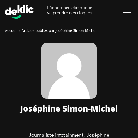
L'ignorance climatique
va prendre des claques.
Accueil
›
Articles publiés par Joséphine Simon-Michel
Rechercher
:
Environnement
Rechercher
:
Aides, bons plans & cie
Les mots clés les plus
Énergies renouvelables
recherchés sur Deklic
Mobilités durables
Joséphine Simon-Michel
Transition Écologique
deklic kids
Gestes écologiques
interview
Volte-face
influenceur.se
Journaliste infotainment, Joséphine
Inspiré.es inspirant.es