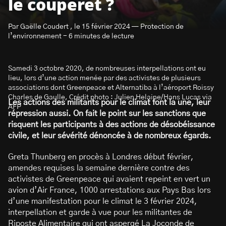
le couperet ?
Par Gaëlle Coudert , le 15 février 2024 — Protection de
l’environnement - 6 minutes de lecture
Samedi 3 octobre 2020, de nombreuses interpellations ont eu
S’abonner à la newsletter
lieu, lors d’une action menée par des activistes de plusieurs
associations dont Greenpeace et Alternatiba à l’aéroport Roissy
Charles de Gaulle, Crédit photo : Julien Helaine/Hans Lucas via
Les actions des militants pour le climat font la une, leur
AFP
répression aussi. On fait le point sur les sanctions que
risquent les participants à des actions de désobéissance
civile, et leur sévérité dénoncée à de nombreux égards.
Greta Thunberg en procès à Londres début février,
amendes requises la semaine dernière contre des
activistes de Greenpeace qui avaient repeint en vert un
avion d’Air France, 1000 arrestations aux Pays Bas lors
d’une manifestation pour le climat le 3 février 2024,
interpellation et garde à vue pour les militantes de
Riposte Alimentaire qui ont aspergé La Joconde de