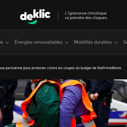
L'ignorance climatique
va prendre des claques.
ie
Énergies renouvelables
Mobilités durables
G
nue parisienne pour protester contre les coupes du budget de MaPrimeRénov
 les plus recherchés sur Deklic
deklic kids
interview
Volte-face
influenceur.se