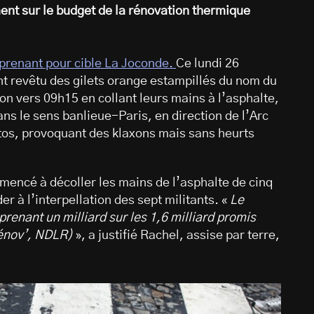
ent sur le budget de la rénovation thermique
n prenant pour cible La Joconde.
Ce lundi 26
ont revêtu des gilets orange estampillés du nom du
on vers 09h15 en collant leurs mains à l’asphalte,
ans le sens banlieue-Paris, en direction de l’Arc
tos, provoquant des klaxons mais sans heurts
mmencé à décoller les mains de l’asphalte de cinq
r à l’interpellation des sept militants. «
Le
enant un milliard sur les 1,6 milliard promis
énov’, NDLR)
», a justifié Rachel, assise par terre,