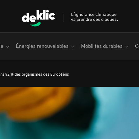
L'ignorance climatique
va prendre des claques.
ie
Énergies renouvelables
Mobilités durables
G
 dans 92 % des organismes des Européens
 les plus recherchés sur Deklic
deklic kids
interview
Volte-face
influenceur.se