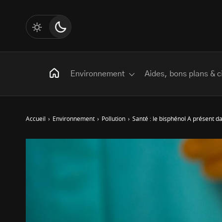
Environnement
Aides, bons plans & c
Accueil
›
Environnement
›
Pollution
›
Santé : le bisphénol A présent
Rechercher
:
Les mots clés
Transition Écologique