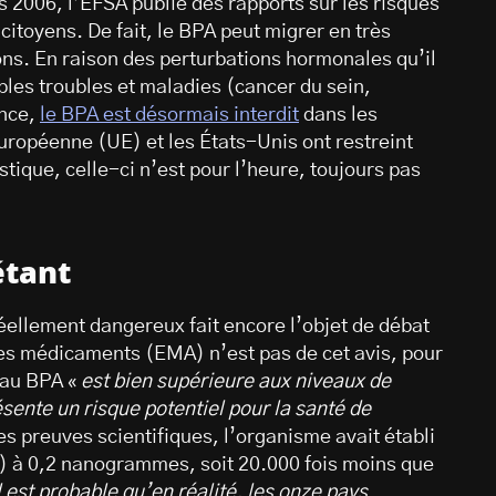
s 2006, l’EFSA publie des rapports sur les risques
citoyens. De fait, le BPA peut migrer en très
sons. En raison des perturbations hormonales qu’il
ples troubles et maladies (cancer du sein,
ance,
le BPA est désormais interdit
dans les
européenne (UE) et les États-Unis ont restreint
tique, celle-ci n’est pour l’heure, toujours pas
étant
 réellement dangereux fait encore l’objet de débat
es médicaments (EMA) n’est pas de cet avis, pour
 au BPA «
est bien supérieure aux niveaux de
sente un risque potentiel pour la santé de
es preuves scientifiques, l’organisme avait établi
JT) à 0,2 nanogrammes, soit 20.000 fois moins que
l est probable qu’en réalité, les onze pays