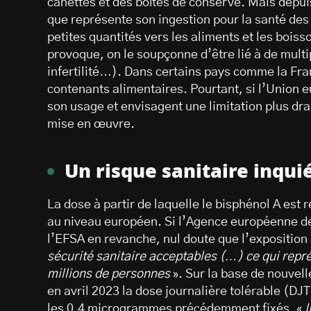
canettes et des boîtes de conserve. Mais depui
que représente son ingestion pour la santé des 
petites quantités vers les aliments et les bois
provoque, on le soupçonne d’être lié à de multi
infertilité…). Dans certains pays comme la Fr
contenants alimentaires. Pourtant, si l’Union 
son usage et envisagent une limitation plus dras
mise en œuvre.
Un risque sanitaire inqui
La dose à partir de laquelle le bisphénol A est
au niveau européen. Si l’Agence européenne d
l’EFSA en revanche, nul doute que l’exposition
sécurité sanitaire acceptables (…) ce qui repré
millions de personnes
». Sur la base de nouvell
en avril 2023 la dose journalière tolérable (D
les 0,4 microgrammes précédemment fixés. «
I