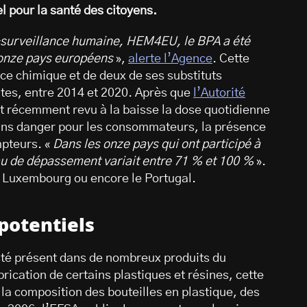
 pour la santé des citoyens.
io-surveillance humaine, HEM4EU, le BPA a été
 onze pays européens
»,
alerte l’Agence
. Cette
nce chimique et de deux de ses substituts
ltes, entre 2014 et 2020. Après que
l’Autorité
t récemment revu à la baisse la dose quotidienne
s danger pour les consommateurs, la présence
mpteurs. «
Dans les onze pays qui ont participé à
eau de dépassement variait entre 71 % et 100 %
».
e Luxembourg ou encore le Portugal.
potentiels
esté présent dans de nombreux produits du
brication de certains plastiques et résines, cette
la composition des bouteilles en plastique, des