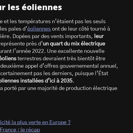
r les éoliennes
re et les températures n’étaient pas les seuls
les pales d’
éoliennes
ont de leur côté tourné à
nière. Dopées par des vents importants,
leur
 représente près d’
un quart du mix électrique
durant l’année 2022. Une excellente nouvelle
éoliens
terrestres devraient très bientôt être
 du deuxième appel d’offres gouvernemental annuel,
 certainement pas les derniers, puisque l’État
liennes installées d’ici à 2035
.
 porté par une majorité de production électrique
cité la plus verte en Europe ?
rance : le récap