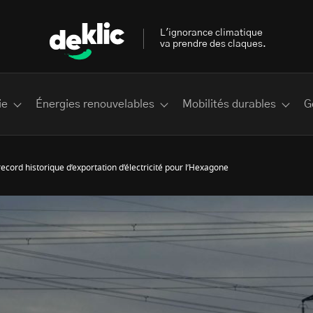
L'ignorance climatique
va prendre des claques.
ie
Énergies renouvelables
Mobilités durables
G
cord historique d’exportation d’électricité pour l’Hexagone
 les plus recherchés sur Deklic
deklic kids
interview
Volte-face
influenceur.se