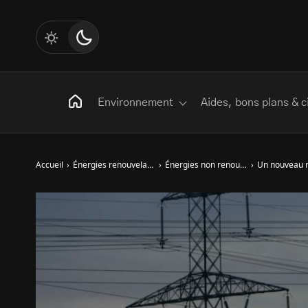
Environnement
Aides, bons plans & c
Accueil
›
Énergies renouvelables
›
Énergies non renouvelables
›
Un nouveau re
Rechercher
:
Les mots clés
Transition Écologique