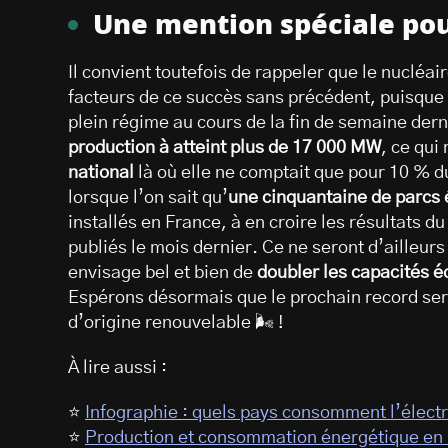
Une mention spéciale pou
Il convient toutefois de rappeler que le nucléai
facteurs de ce succès sans précédent, puisque 
plein régime au cours de la fin de semaine der
production à atteint plus de 17 000 MW
, ce qui
national
là où elle ne comptait que pour 10 % 
lorsque l’on sait qu’
une cinquantaine de parcs 
installés en France, à en croire les résultats
publiés le mois dernier. Ce ne seront d’ailleurs
envisage bel et bien de
doubler les capacités éo
Espérons désormais que le prochain record sera
d’origine renouvelable 🌬️ !
À lire aussi :
⭐
Infographie : quels pays consomment l’électri
⭐
Production et consommation énergétique en F