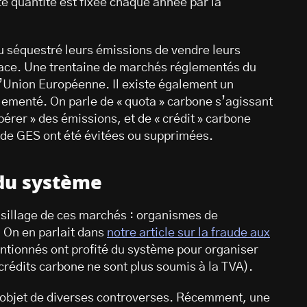
te quantité est fixée chaque année par la
ou séquestré leurs émissions de vendre leurs
lace. Une trentaine de marchés réglementés du
l’Union Européenne. Il existe également un
lementé. On parle de « quota » carbone s’agissant
bérer » des émissions, et de « crédit » carbone
 de GES ont été évitées ou supprimées.
 du système
sillage de ces marchés : organismes de
. On en parlait dans
notre article sur la fraude aux
entionnés ont profité du système pour organiser
crédits carbone ne sont plus soumis à la TVA).
 l’objet de diverses controverses. Récemment, une