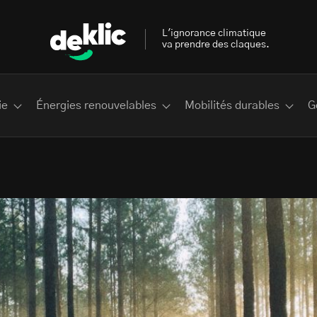
L'ignorance climatique
va prendre des claques.
ie
Énergies renouvelables
Mobilités durables
G
 les plus recherchés sur Deklic
deklic kids
interview
Volte-face
influenceur.se