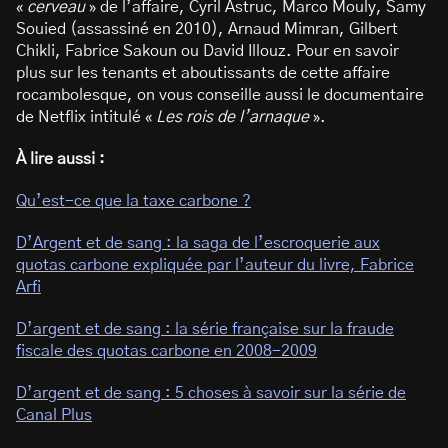
«
cerveau
» de l’affaire, Cyril Astruc, Marco Mouly, Samy
Souied (assassiné en 2010), Arnaud Mimran, Gilbert
Chikli, Fabrice Sakoun ou David Illouz. Pour en savoir
plus sur les tenants et aboutissants de cette affaire
rocambolesque, on vous conseille aussi le documentaire
de Netflix intitulé «
Les rois de l’arnaque
».
À lire aussi :
Qu’est-ce que la taxe carbone ?
D’Argent et de sang : la saga de l’escroquerie aux
quotas carbone expliquée par l’auteur du livre, Fabrice
Arfi
D’argent et de sang : la série française sur la fraude
fiscale des quotas carbone en 2008-2009
D’argent et de sang : 5 choses à savoir sur la série de
Canal Plus