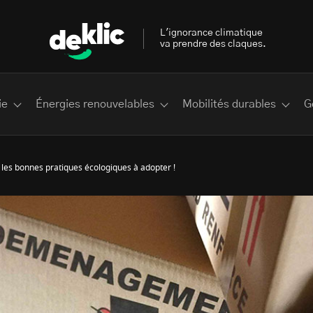
L'ignorance climatique
va prendre des claques.
ie
Énergies renouvelables
Mobilités durables
G
es bonnes pratiques écologiques à adopter !
 les plus recherchés sur Deklic
deklic kids
interview
Volte-face
influenceur.se