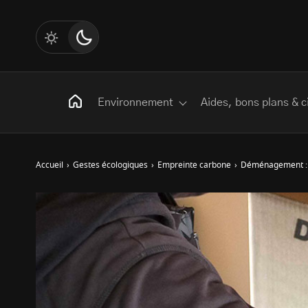
Environnement
Aides, bons plans & c
Accueil
›
Gestes écologiques
›
Empreinte carbone
›
Déménagement : l
Rechercher
:
Les mots clés
Transition Écologique