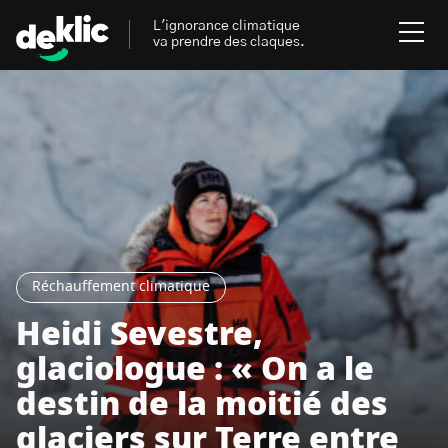
L'ignorance climatique
va prendre des claques.
Rechercher
:
Environnement
Rechercher
:
Aides, bons plans & cie
Les mots clés les plus
Énergies renouvelables
Réchauffement climatique
recherchés sur Deklic
Heidi Sevestre,
Mobilités durables
glaciologue : « On a le
Transition Écologique
deklic kids
Gestes écologiques
destin de la moitié des
interview
Volte-face
influenceur.se
glaciers sur Terre entre
Inspiré.es inspirant.es