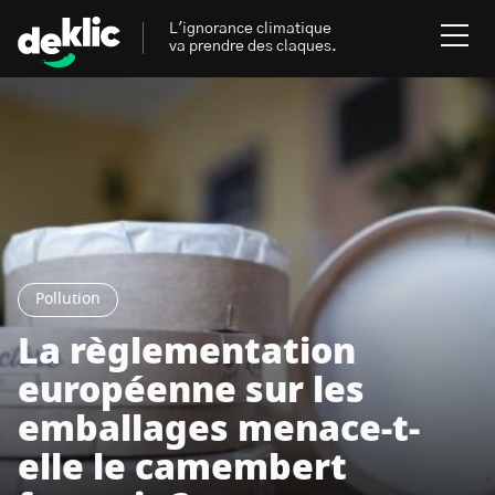
L'ignorance climatique
va prendre des claques.
Rechercher
:
Environnement
Rechercher
:
Aides, bons plans & cie
Pollution
Les mots clés les plus
Énergies renouvelables
recherchés sur Deklic
La règlementation
Mobilités durables
européenne sur les
Transition Écologique
deklic kids
emballages menace-t-
Gestes écologiques
elle le camembert
interview
Volte-face
influenceur.se
Inspiré.es inspirant.es